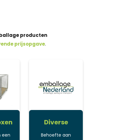
allage producten
jvende prijsopgave
.
oxen
Diverse
n een
Behoefte aan