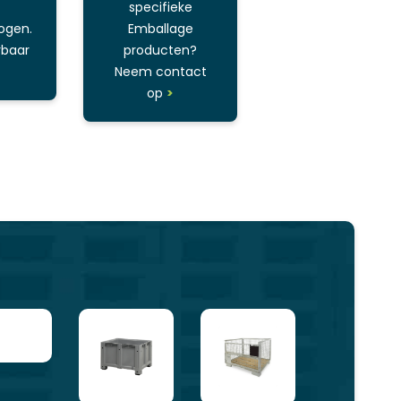
specifieke
ogen.
Emballage
rbaar
producten?
Neem contact
op
>