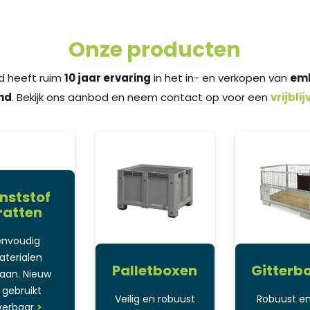
Onze producten
d heeft ruim
10 jaar ervaring
in het in- en verkopen van
emb
nd
. Bekijk ons aanbod en neem contact op voor een
vrijbli
nststof
ratten
envoudig
terialen
Palletboxen
Gitterb
laan. Nieuw
 gebruikt
Veilig en robuust
Robuust e
verbaar
>