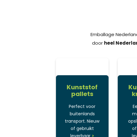
Emballage Nederlan
door
heel Nederla
Kunststof
Ku
pallets
k
Perfect voor
E
buitenlands
ma
transport. Nieuw
ops
of gebruikt
of
leverbaar
>
le