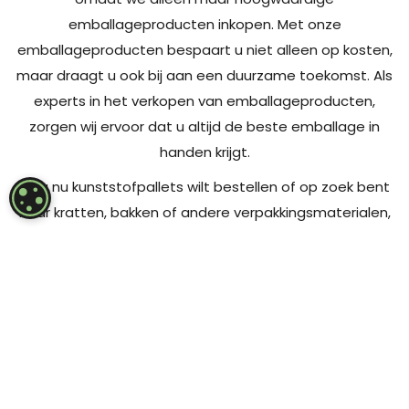
emballageproducten inkopen. Met onze
emballageproducten bespaart u niet alleen op kosten,
maar draagt u ook bij aan een duurzame toekomst. Als
experts in het verkopen van emballageproducten,
zorgen wij ervoor dat u altijd de beste emballage in
handen krijgt.
Of u nu kunststofpallets wilt bestellen of op zoek bent
COOKIE-INSTELLINGEN
naar kratten, bakken of andere verpakkingsmaterialen,
wij hebben het allemaal. Elk van deze
emballageproducten is ontworpen om het maximale
uit uw logistieke processen te halen en uw goederen te
beschermen.