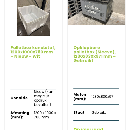
variaties.
Deze
optie
kan
gekozen
worden
op
de
Palletbox kunststof,
Opklapbare
1200x1000x760 mm
palletbox (Sleeve),
productpagina
– Nieuw – Wit
1230x830x971 mm –
Gebruikt
Oorspronkelijke
Huidige
€
115,00
€
250,00
excl.
Oorspronkelijke
Huidige
€
57,50
prijs
prijs
€
341,00
excl. btw
btw
prijs
prijs
was:
is:
was:
is:
€ 250,00.
€ 115,00.
Nieuw (kan
€ 341,00.
€ 57,50.
Maten
mogelijk
1230x830x971
Conditie
(mm):
opdruk
bevatten)
Staat:
Gebruikt
Afmeting
1200 x 1000 x
(mm):
760 mm
Op voorraad