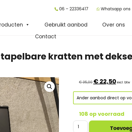
06 – 22336417
Whatsapp ons
roducten
Gebruikt aanbod
Over ons
Contact
stapelbare kratten met dekse
Oorspronkelijke
Huidige
€
22,50
€
35,00
excl. btw
prijs
prijs
was:
is:
€ 35,00.
€ 22,50.
Ander aanbod direct op vo
108 op voorraad
Palletdeal
Toevoeg
-