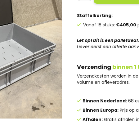
Kunststof
stapelbare
kratten
Staffelkorting:
met
Vanaf 18 stuks:
€405,00
p
deksel
600x800
Grijs
Let op! Dit is een palletdeal
-
Liever eerst een offerte aa
Gebruikt
aantal
Verzending
binnen 1
Verzendkosten worden in de 
volume en afleveradres.
Binnen Nederland:
68 eu
Binnen Europa:
Prijs op 
Afhalen:
Gratis afhalen i