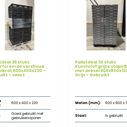
tdeal 36 stuks
Palletdeal 32 stuks
rforeerde vershoud
Kunststof grijze stapel
elkrat 600x400x230 –
met deksel 600x800x13
ikt – zwart
Grijs – Gebruikt
Oorspronkelijke
Huidige
Oorspronkelijke
H
€
216,00
€
448,00
644,40
€
1.376,00
excl. btw
e
prijs
prijs
prijs
p
was:
is:
was:
is
€ 644,40.
€ 216,00.
€ 1.376,00.
€
n
600 x 400 x 230
Maten (mm):
600 x 800 x 
:
Goed gebruikt met
:
Staat:
1x gebruikt
gebruikerssporen