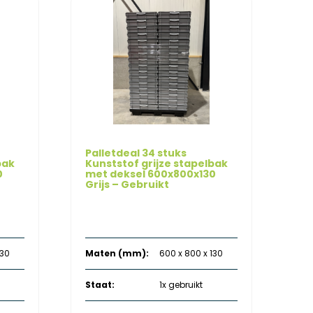
Palletdeal 34 stuks
bak
Kunststof grijze stapelbak
0
met deksel 600x800x130
Grijs – Gebruikt
uidige
Oorspronkelijke
Huidige
€
476,00
€
1.462,00
xcl. btw
excl. btw
rijs
prijs
prijs
:
was:
is:
 448,00.
€ 1.462,00.
€ 476,00.
130
Maten (mm):
600 x 800 x 130
Staat:
1x gebruikt