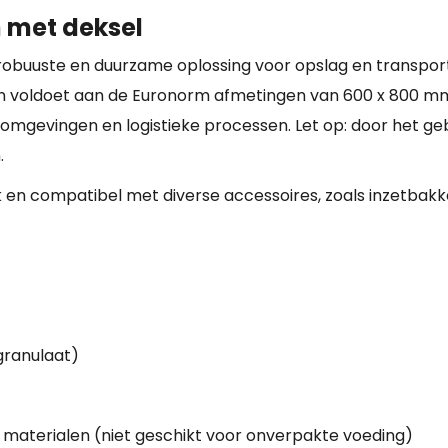
n met deksel
en robuuste en duurzame oplossing voor opslag en transport
 voldoet aan de Euronorm afmetingen van 600 x 800 mm. D
ieomgevingen en logistieke processen. Let op: door het ge
.
ik en compatibel met diverse accessoires, zoals inzetbak
granulaat)
 materialen (niet geschikt voor onverpakte voeding)