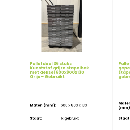
Palletdeal 36 stuks
Palle
Kunststof grijze stapelbak
gepe
met deksel 600x800x130
stap
Grijs – Gebruikt
gebru
Oorspronkelijke
Huidige
€
504,00
€
1.548,00
€
excl. btw
prijs
prijs
was:
is:
€ 1.548,00.
€ 504,00.
Mate
Maten (mm):
600 x 800 x 130
(mm)
Staat:
1x gebruikt
Staat