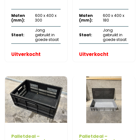
prijs
prijs
prijs
prijs
Maten
600 x 400 x
Maten
600 x 400 x
was:
is:
was:
is:
(mm):
300
(mm):
180
€ 17,50.
€ 7,50.
€ 9,80.
€ 4,75.
Jong
Jong
Staat:
gebruikt in
Staat:
gebruikt in
goede staat
goede staat
Uitverkocht
Uitverkocht
Palletdeal –
Palletdeal –