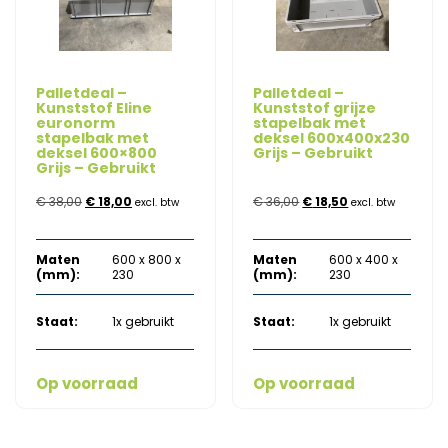
Palletdeal –
Palletdeal –
Kunststof Eline
Kunststof grijze
euronorm
stapelbak met
stapelbak met
deksel 600x400x230
deksel 600×800
Grijs – Gebruikt
Grijs – Gebruikt
Oorspronkelijke
Huidige
Oorspronkelijke
Huidige
€
38,00
€
18,00
€
36,00
€
18,50
excl. btw
excl. btw
prijs
prijs
prijs
prijs
Maten
600 x 800 x
Maten
600 x 400 x
was:
is:
was:
is:
(mm):
230
(mm):
230
€ 38,00.
€ 18,00.
€ 36,00.
€ 18,50.
Staat:
1x gebruikt
Staat:
1x gebruikt
Op voorraad
Op voorraad