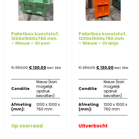
Palletbox kunststof,
Palletbox kunststof,
1200x1000x760 mm
1200x1000x760 mm
– Nieuw – Groen
– Nieuw – Oranje
Oorspronkelijke
Huidige
Oorspronkelijke
Huidige
€
250,00
€
130,00
€
250,00
€
130,00
excl. btw
excl. btw
prijs
prijs
prijs
prijs
Nieuw (kan
Nieuw (kan
mogelijk
mogelijk
was:
is:
was:
is:
Conditie
Conditie
opdruk
opdruk
bevatten)
bevatten)
€ 250,00.
€ 130,00.
€ 250,00.
€ 130,00.
Afmeting
1200 x 1000 x
Afmeting
1200 x 1000 x
(mm):
760 mm
(mm):
760 mm
Op voorraad
Uitverkocht