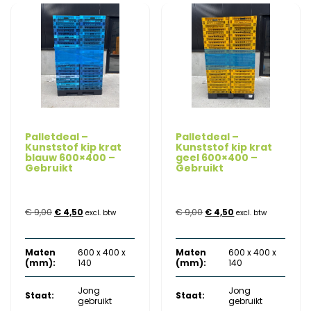
Palletdeal –
Palletdeal –
Kunststof kip krat
Kunststof kip krat
blauw 600×400 –
geel 600×400 –
Gebruikt
Gebruikt
Oorspronkelijke
Huidige
Oorspronkelijke
Huidige
€
9,00
€
4,50
€
9,00
€
4,50
excl. btw
excl. btw
prijs
prijs
prijs
prijs
Maten
600 x 400 x
Maten
600 x 400 x
was:
is:
was:
is:
(mm):
140
(mm):
140
€ 9,00.
€ 4,50.
€ 9,00.
€ 4,50.
Jong
Jong
Staat:
Staat:
gebruikt
gebruikt