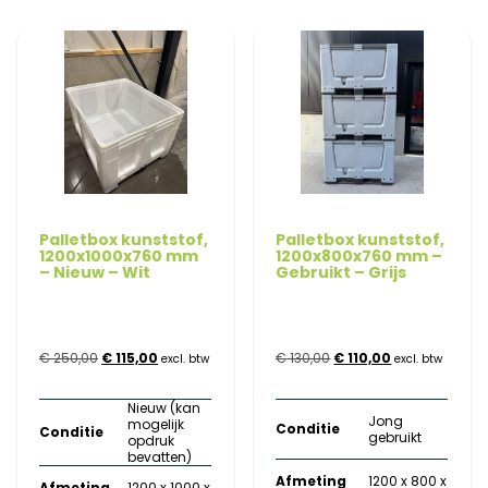
Palletbox kunststof,
Palletbox kunststof,
1200x1000x760 mm
1200x800x760 mm –
– Nieuw – Wit
Gebruikt – Grijs
Oorspronkelijke
Huidige
Oorspronkelijke
Huidige
€
250,00
€
115,00
€
130,00
€
110,00
excl. btw
excl. btw
prijs
prijs
prijs
prijs
Nieuw (kan
Jong
mogelijk
was:
is:
was:
is:
Conditie
Conditie
gebruikt
opdruk
bevatten)
€ 250,00.
€ 115,00.
€ 130,00.
€ 110,00.
Afmeting
1200 x 800 x
Afmeting
1200 x 1000 x