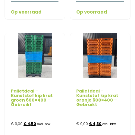
Op voorraad
Op voorraad
Palletdeal –
Palletdeal –
Kunststof kip krat
Kunststof kip krat
groen 600×400 –
oranje 600×400 –
Gebruikt
Gebruikt
Oorspronkelijke
Huidige
Oorspronkelijke
Huidige
€
9,00
€
4,50
€
9,00
€
4,50
excl. btw
excl. btw
prijs
prijs
prijs
prijs