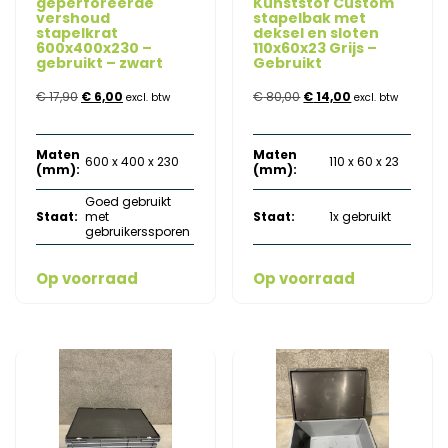
geperforeerde
Kunststof Custom
vershoud
stapelbak met
stapelkrat
deksel en sloten
600x400x230 –
110x60x23 Grijs –
gebruikt – zwart
Gebruikt
Oorspronkelijke
Huidige
Oorspronkelijke
Huidige
€
17,90
€
6,00
€
80,00
€
14,00
excl. btw
excl. btw
prijs
prijs
prijs
prijs
Maten
Maten
was:
is:
was:
is:
600 x 400 x 230
110 x 60 x 23
(mm):
(mm):
€ 17,90.
€ 6,00.
€ 80,00.
€ 14,00.
Goed gebruikt
Staat:
met
Staat:
1x gebruikt
gebruikerssporen
Op voorraad
Op voorraad