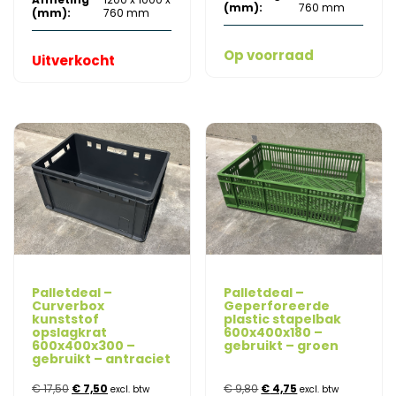
(mm):
760 mm
(mm):
760 mm
Op voorraad
Uitverkocht
Palletdeal –
Palletdeal –
Curverbox
Geperforeerde
kunststof
plastic stapelbak
opslagkrat
600x400x180 –
600x400x300 –
gebruikt – groen
gebruikt – antraciet
Oorspronkelijke
Huidige
Oorspronkelijke
Huidige
€
17,50
€
7,50
€
9,80
€
4,75
excl. btw
excl. btw