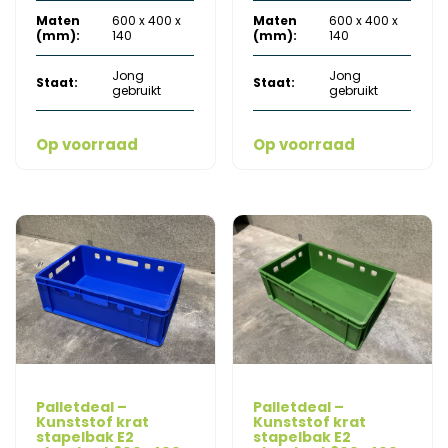
Maten
600 x 400 x
Maten
600 x 400 x
was:
is:
was:
is:
(mm):
140
(mm):
140
€ 9,00.
€ 4,50.
€ 9,00.
€ 4,50.
Jong
Jong
Staat:
Staat:
gebruikt
gebruikt
Op voorraad
Op voorraad
Palletdeal –
Palletdeal –
Kunststof krat
Kunststof krat
stapelbak E2
stapelbak E2